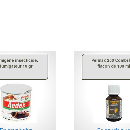
migène insecticide,
Permax 250 Combi 
fumigateur 10 gr
flacon de 100 ml
En savoir plus
En savoir plu