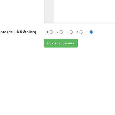
ote (de 1 à 5 étoiles)
1
2
3
4
5
Poster votre avis