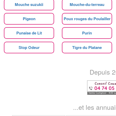
Mouche suzukii
Mouche-du-terreau
Pigeon
Poux rouges du Poulailler
Punaise de Lit
Purin
Stop Odeur
Tigre du Platane
Depuis 20
...et les annua