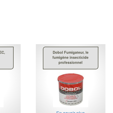
EC,
Dobol Fumigateur, le
fumigène insecticide
professionnel
s
En savoir plus