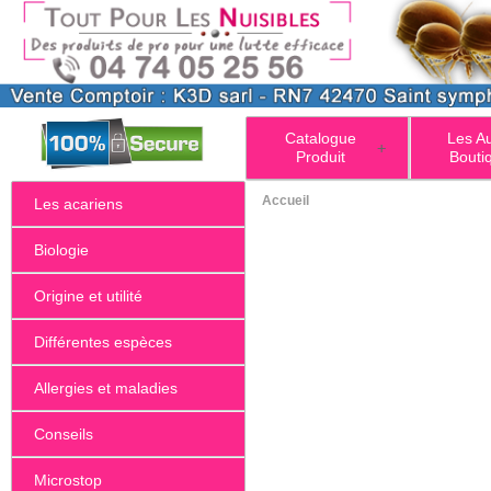
Catalogue
Les A
+
Produit
Bouti
Accueil
Les acariens
Biologie
Origine et utilité
Différentes espèces
Allergies et maladies
Conseils
Microstop