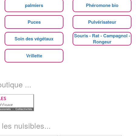
palmiers
Phéromone bio
Puces
Pulvérisateur
Souris - Rat - Campagnol -
Soin des végétaux
Rongeur
Vrillette
utique ...
les nuisibles...