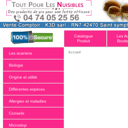
Catalogue
Les A
+
Produit
Bouti
Accueil
Les acariens
Biologie
Origine et utilité
Différentes espèces
Allergies et maladies
Conseils
Microstop