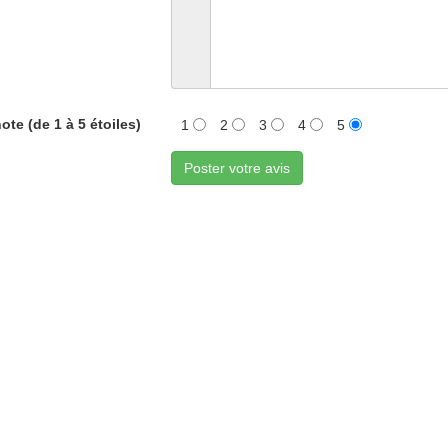
ote (de 1 à 5 étoiles)
1
2
3
4
5
Poster votre avis