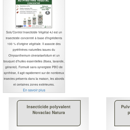
Solu’Control Insecticide Végétal 4J est un
insecticide concentré à base d’ingrédients
100 % d’origine végétale. Il associe des
pyréthrines naturelles issues du
Chrysanthemum cinerariaefolium et un
bouquet d’huiles essentielles (litsea, lavande,
géraniol). Formulé sans synergiste PBO de
synthèse, il agit rapidement sur de nombreux
insectes présents dans la maison, les abords
et certaines zones extérieures.
En savoir plus
Insecticide polyvalent
Pulv
Novaclac Natura
p