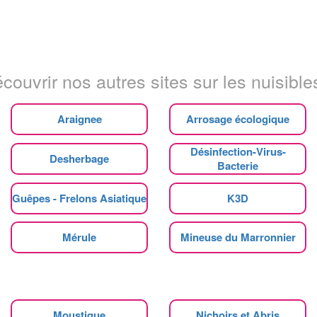
couvrir nos autres sites sur les nuisibles
Araignee
Arrosage écologique
Désinfection-Virus-
Desherbage
Bacterie
Guêpes - Frelons Asiatique
K3D
Mérule
Mineuse du Marronnier
Moustique
Nichoirs et Abris