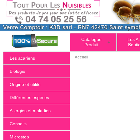
Catalogue
Les A
+
Produit
Bouti
Accueil
Les acariens
Biologie
Origine et utilité
Différentes espèces
Allergies et maladies
Conseils
Microstop