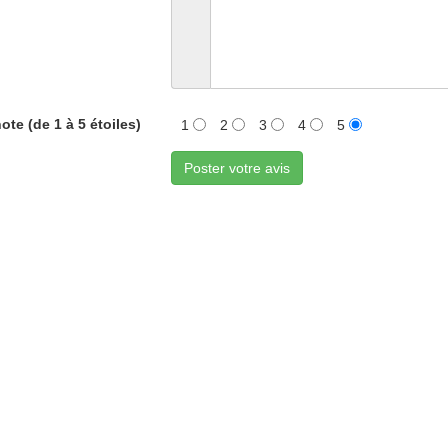
ote (de 1 à 5 étoiles)
1
2
3
4
5
Poster votre avis