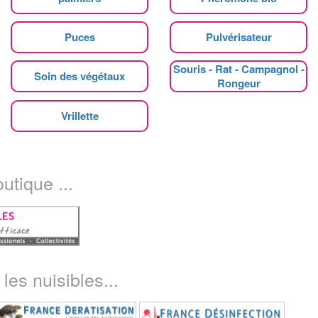
Puces
Pulvérisateur
Souris - Rat - Campagnol -
Soin des végétaux
Rongeur
Vrillette
utique ...
les nuisibles...