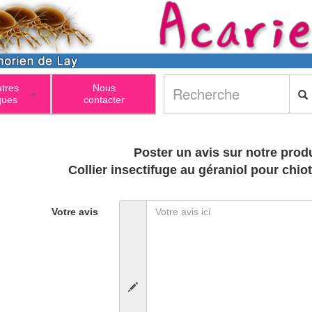
utres
Nous
+
ques
contacter
Poster un avis sur notre produ
Collier insectifuge au géraniol pour chiot
Votre avis