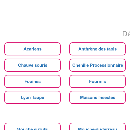
Dé
Acariens
Anthrène des tapis
Chauve souris
Chenille Processionnaire
Fouines
Fourmis
Lyon Taupe
Maisons Insectes
Mouche suzukii
Mouche-du-terreau