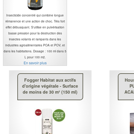
Insecticide concentré qui combine longue
rémanence et une action de choc. Très fort
effet débusquant. S'utilise en pulvérisation
basse pression pour la destruction des
insectes volants et rampants dans les
industries agroalimentaires POA et POV, et
dans les habitations. Dosage : 100 ml dans 5
L pour 100 m2.
En savoir plus
Fogger Habitat aux actifs
Hou
d'origine végétale - Surface
P
de moins de 30 m² (150 ml)
ACAR