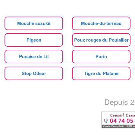
Mouche suzukii
Mouche-du-terreau
Pigeon
Poux rouges du Poulailler
Punaise de Lit
Purin
Stop Odeur
Tigre du Platane
Depuis 20