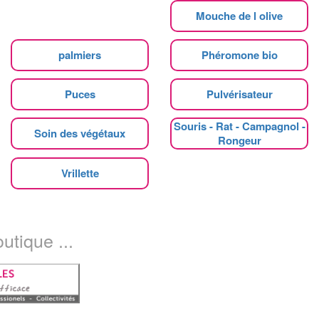
Mouche de l olive
palmiers
Phéromone bio
Puces
Pulvérisateur
Souris - Rat - Campagnol -
Soin des végétaux
Rongeur
Vrillette
utique ...