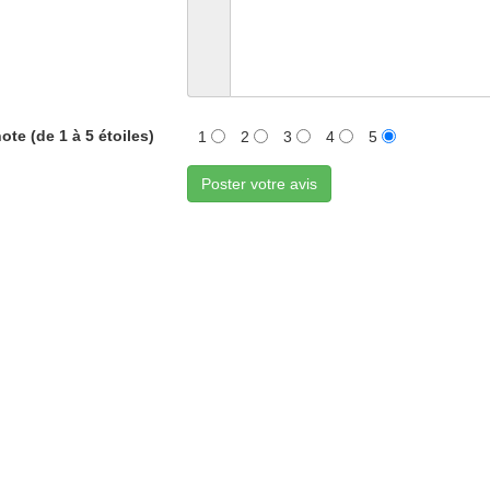
ote (de 1 à 5 étoiles)
1
2
3
4
5
Poster votre avis