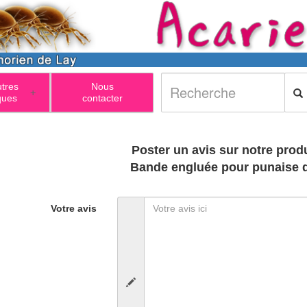
utres
Nous
+
ques
contacter
Poster un avis sur notre produ
Bande engluée pour punaise de
Votre avis