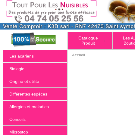
Catalogue
Les A
+
Produit
Bouti
Accueil
Les acariens
Biologie
Origine et utilité
Différentes espèces
Allergies et maladies
Conseils
Microstop