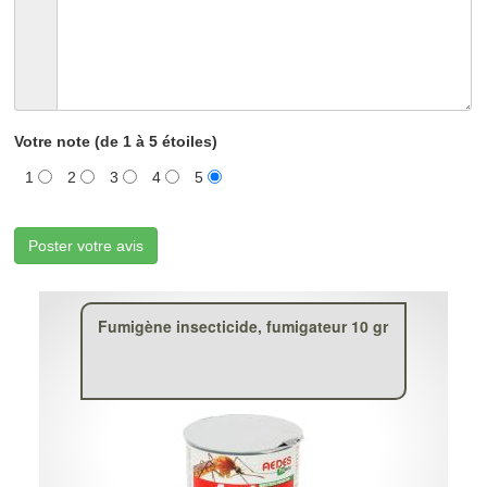
Votre note (de 1 à 5 étoiles)
1
2
3
4
5
Poster votre avis
Fumigène insecticide, fumigateur 10 gr