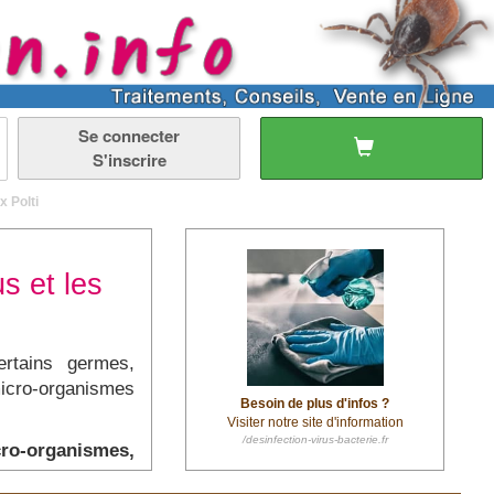
Se connecter
S'inscrire
x Polti
us et les
rtains germes,
micro-organismes
Besoin de plus d'infos ?
Visiter notre site d'information
/desinfection-virus-bacterie.fr
cro-organismes,