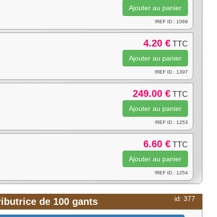
!REF ID : 1069
4.20 €
TTC
!REF ID : 1397
249.00 €
TTC
!REF ID : 1253
6.60 €
TTC
!REF ID : 1254
id: 377
ributrice de 100 gants