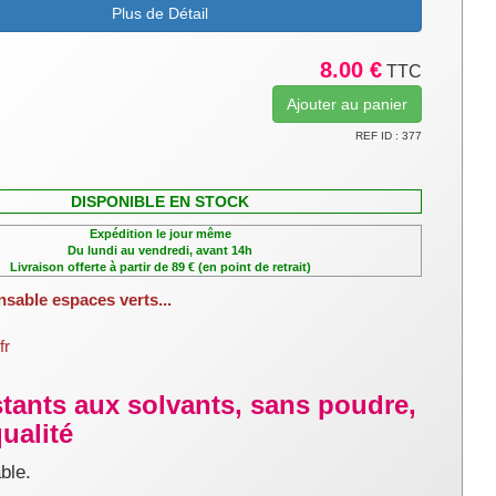
Plus de Détail
8.00 €
TTC
REF ID : 377
DISPONIBLE EN STOCK
Expédition le jour même
Du lundi au vendredi, avant 14h
Livraison offerte à partir de 89 € (en point de retrait)
nsable espaces verts...
fr
istants aux solvants, sans poudre,
ualité
able.