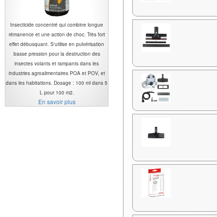
Insecticide concentré qui combine longue
rémanence et une action de choc. Très fort
effet débusquant. S'utilise en pulvérisation
basse pression pour la destruction des
insectes volants et rampants dans les
industries agroalimentaires POA et POV, et
dans les habitations. Dosage : 100 ml dans 5
L pour 100 m2.
En savoir plus