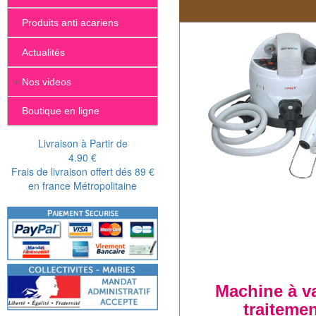
La désinfection est d
Produits anti acariens
De nombreux produits
objets et des surface
Actualités
+
Nos videos
Boutique en ligne
Livraison à Partir de
4.90 €
Frais de livraison offert dés 89 €
en france Métropolitaine
Machine à v
traiteme