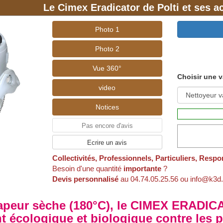
Le Cimex Eradicator de Polti et ses a
onc une action préventive.
 naturels et chimiques permettent de faire la désinfection
Photo 1
s.
Photo 2
Vue 360°
Besoin de plus d'infos ?
Choisir une v
Visiter notre site d'information
video
/desinfection-virus-bacterie.fr
Notices
Pas encore d'avis
Ecrire un avis
Collectivités, Professionnels, Particuliers, Respo
Besoin d'une quantité
importante
?
Devis personnalisé
au 04.74.05.25.56 ou info@k3d.
apeur sèche (180°C), le CIMEX ERADICA
nt écologique et biologique contre les 