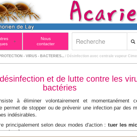
utres
Nous
+
ques
contacter
PROTECTION - VIRUS - BACTERIES...
/ Désinfection avec centrale vapeur Cime
désinfection et de lutte contre les vir
bactéries
siste à éliminer volontairement et momentanément ce
lle permet de stopper ou de prévenir une infection par des 
es indésirables.
ère principalement selon deux modes d'action :
tuer les mi
s pathogènes.