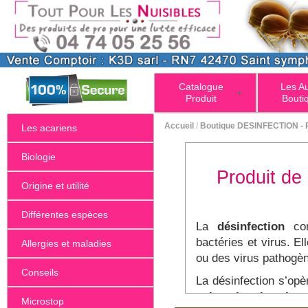
Catalogue
Les A
+
Produit
Bouti
Accueil
/
Boutique DESINFECTION - 
Les acariens
Biologie
Produit de 
Origine et utilité
Différentes espèces
La
désinfection
con
bactéries et virus. E
Allergies et maladies
ou des virus pathogèn
Conseils
La désinfection s’op
et
inactiver les viru
Microstop