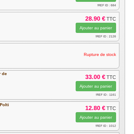
!REF ID : 684
28.90 €
TTC
!REF ID : 2126
Rupture de stock
r de
33.00 €
TTC
!REF ID : 1161
Polti
12.80 €
TTC
!REF ID : 1012