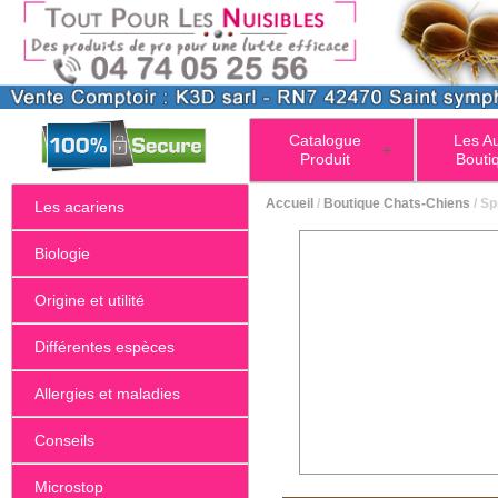
Catalogue
Les A
+
Produit
Bouti
Accueil
/
Boutique Chats-Chiens
/ Sp
Les acariens
Biologie
Origine et utilité
Différentes espèces
Allergies et maladies
Conseils
Microstop