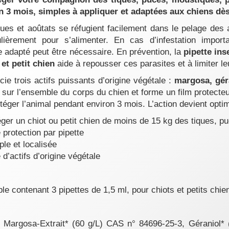
n 3 mois, simples à appliquer et adaptées aux chiens dè
ques et aoûtats se réfugient facilement dans le pelage des
lièrement pour s’alimenter. En cas d’infestation import
re adapté peut être nécessaire. En prévention, la
pipette ins
et petit chien
aide à repousser ces parasites et à limiter leu
ie trois actifs puissants d’origine végétale :
margosa, gér
m sur l’ensemble du corps du chien et forme un film protecteu
téger l’animal pendant environ 3 mois. L’action devient optim
éger un chiot ou petit chien de moins de 15 kg des tiques, p
 protection par pipette
ple et localisée
d’actifs d’origine végétale
le contenant 3 pipettes de 1,5 ml, pour chiots et petits chie
s
Margosa-Extrait* (60 g/L) CAS n° 84696-25-3, Géraniol* 