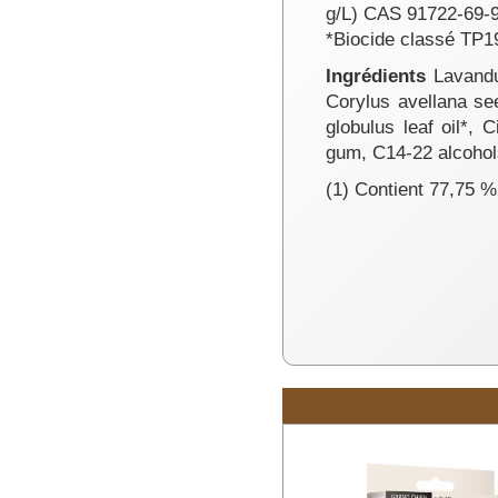
g/L) CAS 91722-69-9
*Biocide classé TP1
Ingrédients
Lavandul
Corylus avellana see
globulus leaf oil*,
gum, C14-22 alcohols
(1) Contient 77,75 % 