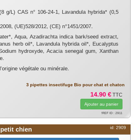
(8 g/L) CAS n° 106-24-1, Lavandula hybrida* (0,5
2/2008, (UE)528/2012, (CE) n°1451/2007.
ter*, Aqua, Azadirachta indica bark/seed extract,
ianus herb oil*, Lavandula hybrida oil*, Eucalyptus
, Sodium hydroxyde, Acacia senegal gum, Xanthan
e.
d’origine végétale ou minérale.
3 pipettes insectifuge Bio pour chat et chaton
14.90 €
TTC
!REF ID : 2911
id: 2909
 petit chien