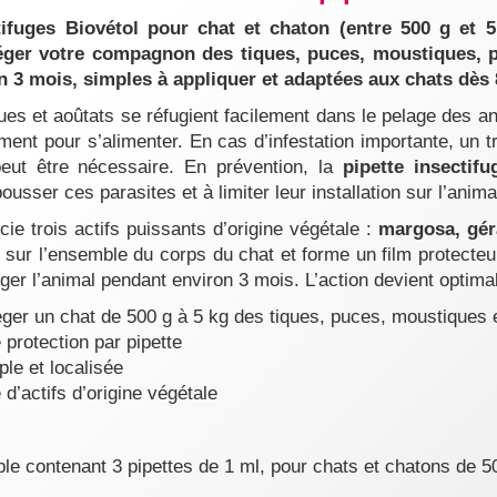
tifuges Biovétol pour chat et chaton (entre 500 g et 5 
éger votre compagnon des tiques, puces, moustiques, p
n 3 mois, simples à appliquer et adaptées aux chats dès
ues et aoûtats se réfugient facilement dans le pelage des a
ement pour s’alimenter. En cas d’infestation importante, un t
peut être nécessaire. En prévention, la
pipette insectif
usser ces parasites et à limiter leur installation sur l’anima
ie trois actifs puissants d’origine végétale :
margosa, gér
m sur l’ensemble du corps du chat et forme un film protecteur
ger l’animal pendant environ 3 mois. L’action devient optimal
éger un chat de 500 g à 5 kg des tiques, puces, moustiques 
 protection par pipette
ple et localisée
d’actifs d’origine végétale
ble contenant 3 pipettes de 1 ml, pour chats et chatons de 5