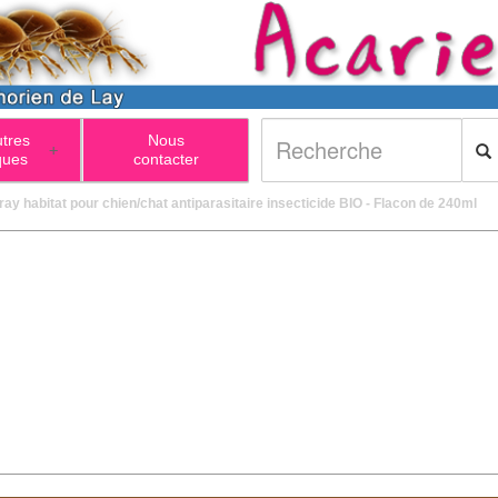
utres
Nous
+
ques
contacter
ray habitat pour chien/chat antiparasitaire insecticide BIO - Flacon de 240ml