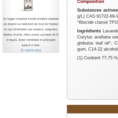
Composition
Substances active
g/L) CAS 91722-69-9
Ce fogger composé d'actifs d'origine végétale
*Biocide classé TP1
est destiné au traitement de fond de l'habitat
en cas d'infestation par acariens, araignées,
Ingrédients
Lavandul
blattes, fourmis, mites, puces, punaises de lit
Corylus avellana see
et tiques. Action immédiate et prolongée
globulus leaf oil*,
jusqu'à 4 mois.
gum, C14-22 alcohols
En savoir plus
(1) Contient 77,75 % 