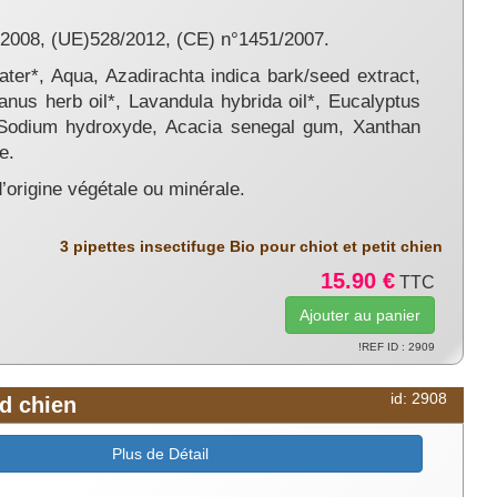
2/2008, (UE)528/2012, (CE) n°1451/2007.
ter*, Aqua, Azadirachta indica bark/seed extract,
ianus herb oil*, Lavandula hybrida oil*, Eucalyptus
, Sodium hydroxyde, Acacia senegal gum, Xanthan
e.
d’origine végétale ou minérale.
3 pipettes insectifuge Bio pour chiot et petit chien
15.90 €
TTC
!REF ID : 2909
id: 2908
nd chien
Plus de Détail