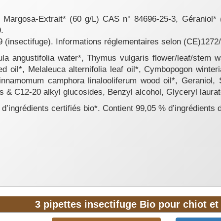
s
Margosa-Extrait* (60 g/L) CAS n° 84696-25-3, Géraniol* 
.
9 (insectifuge). Informations réglementaires selon (CE)127
a angustifolia water*, Thymus vulgaris flower/leaf/stem wa
d oil*, Melaleuca alternifolia leaf oil*, Cymbopogon winter
 Cinnamomum camphora linalooliferum wood oil*, Geraniol
 & C12-20 alkyl glucosides, Benzyl alcohol, Glyceryl laurat
d’ingrédients certifiés bio*. Contient 99,05 % d’ingrédients 
3 pipettes insectifuge Bio pour chiot et