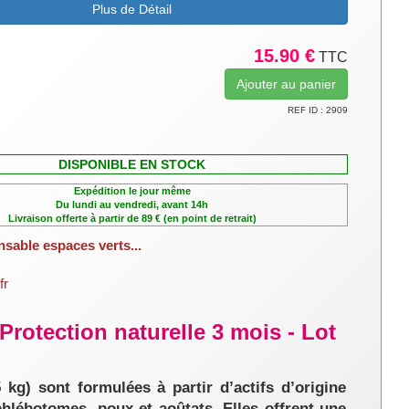
Plus de Détail
15.90 €
TTC
REF ID : 2909
DISPONIBLE EN STOCK
Expédition le jour même
Du lundi au vendredi, avant 14h
Livraison offerte à partir de 89 € (en point de retrait)
nsable espaces verts...
fr
 Protection naturelle 3 mois - Lot
 kg) sont formulées à partir d’actifs d’origine
hlébotomes, poux et aoûtats. Elles offrent une