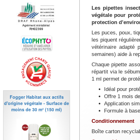
Les pipettes insec
végétale pour prot
protection d’enviro
Les puces, poux, tiq
les piquent régulièr
vétérinaire adapté 
semaines) aide à repo
Chaque pipette assoc
répartit via le sébu
1 ml permet de proté
Idéal pour prot
Offre 1 mois de
Fogger Habitat aux actifs
d'origine végétale - Surface de
Application sim
moins de 30 m² (150 ml)
Formule à base 
Conditionnement
Boîte carton recycla