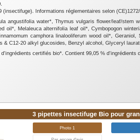
.
9 (insectifuge). Informations réglementaires selon (CE)127
a angustifolia water*, Thymus vulgaris flower/leaf/stem wa
d oil*, Melaleuca alternifolia leaf oil*, Cymbopogon winter
 Cinnamomum camphora linalooliferum wood oil*, Geraniol
 & C12-20 alkyl glucosides, Benzyl alcohol, Glyceryl laurat
d’ingrédients certifiés bio*. Contient 99,05 % d’ingrédients 
3 pipettes insectifuge Bio pour gra
Photo 1
Pas encore d'avis